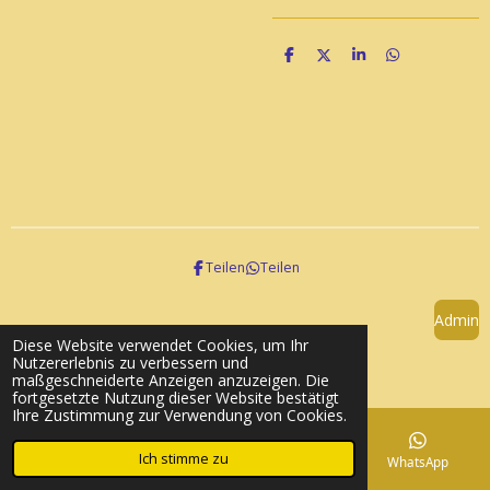
T
T
T
T
e
e
e
e
i
i
i
i
l
l
l
l
e
e
e
e
n
n
n
n
Teilen
Teilen
Admin
Diese Website verwendet Cookies, um Ihr
© 2023 - 2026 Striba
Nutzererlebnis zu verbessern und
Mit Unterstützung von
Webador
maßgeschneiderte Anzeigen anzuzeigen. Die
fortgesetzte Nutzung dieser Website bestätigt
Ihre Zustimmung zur Verwendung von Cookies.
Ich stimme zu
E-Mail
Telefon
Karte
WhatsApp