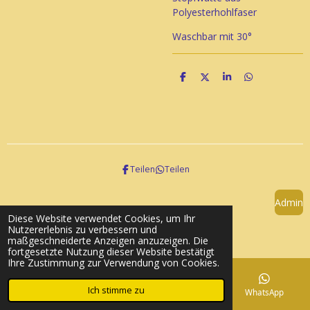
Polyesterhohlfaser
Waschbar mit 30°
T
T
T
T
e
e
e
e
i
i
i
i
l
l
l
l
e
e
e
e
n
n
n
n
Teilen
Teilen
Admin
Diese Website verwendet Cookies, um Ihr
© 2023 - 2026 Striba
Nutzererlebnis zu verbessern und
Mit Unterstützung von
Webador
maßgeschneiderte Anzeigen anzuzeigen. Die
fortgesetzte Nutzung dieser Website bestätigt
Ihre Zustimmung zur Verwendung von Cookies.
Ich stimme zu
E-Mail
Telefon
Karte
WhatsApp