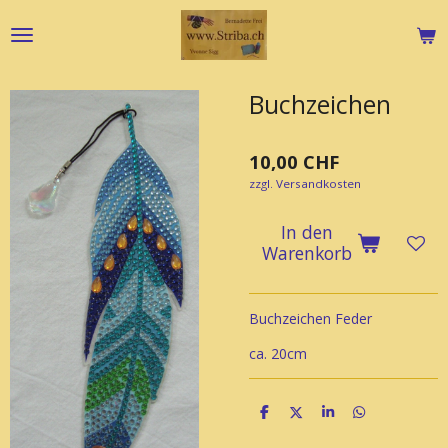
Zum
Hauptinhalt
springen
Buchzeichen
10,00 CHF
zzgl. Versandkosten
In den
Warenkorb
Buchzeichen Feder
ca. 20cm
T
T
T
T
e
e
e
e
i
i
i
i