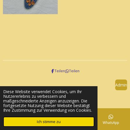
l
l
l
l
e
e
e
e
n
n
n
n
Teilen
Teilen
Admin
Diese Website verwendet Cookies, um Ihr
© 2023 - 2026 Striba
Nutzererlebnis zu verbessern und
Mit Unterstützung von
Webador
maßgeschneiderte Anzeigen anzuzeigen. Die
fortgesetzte Nutzung dieser Website bestätigt
Ihre Zustimmung zur Verwendung von Cookies.
Ich stimme zu
E-Mail
Telefon
Karte
WhatsApp