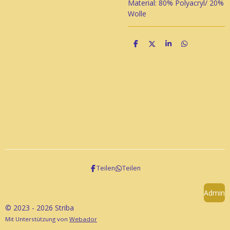
Material: 80% Polyacryl/ 20%
Wolle
T
T
T
T
e
e
e
e
i
i
i
i
l
l
l
l
e
e
e
e
n
n
n
n
Teilen
Teilen
Admin
© 2023 - 2026 Striba
Mit Unterstützung von
Webador