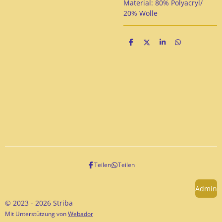
Material: 80% Polyacryl/
20% Wolle
T
T
T
T
e
e
e
e
i
i
i
i
l
l
l
l
e
e
e
e
n
n
n
n
Teilen
Teilen
Admin
© 2023 - 2026 Striba
Mit Unterstützung von
Webador