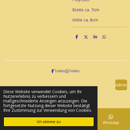
Breite ca. 7cm
Höhe ca. 8cm
T
T
T
T
e
e
e
e
i
i
i
i
l
l
l
l
e
e
e
e
n
n
n
n
Teilen
Teilen
Admin
Diese Website verwendet Cookies, um Ihr
© 2023 - 2026 Striba
Nutzererlebnis zu verbessern und
Mit Unterstützung von
Webador
maßgeschneiderte Anzeigen anzuzeigen. Die
fortgesetzte Nutzung dieser Website bestätigt
Ihre Zustimmung zur Verwendung von Cookies.
Ich stimme zu
E-Mail
Telefon
Karte
WhatsApp